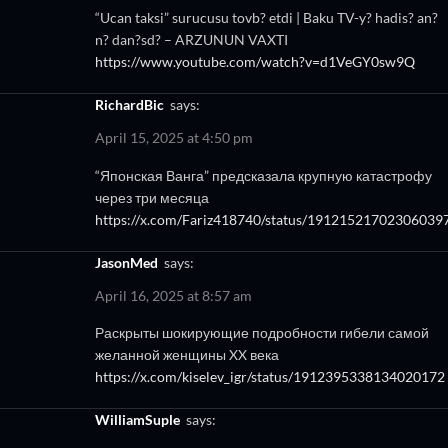
“Ucan taksi” surucusu tovb? etdi | Baku TV-y? hadis? an?
n? dan?sd? – ARZUNUN VAXTI
https://www.youtube.com/watch?v=d1VeGY0sw9Q
RichardBic
says:
April 15, 2025 at 4:50 pm
“Японская Ванга” предсказала крупную катастрофу
через три месяца
https://x.com/Fariz418740/status/19121521702306039
JasonMed
says:
April 16, 2025 at 8:57 am
Раскрыты шокирующие подробности гибели самой
желанной женщины XX века
https://x.com/kiselev_igr/status/1912395338134020172
WilliamSuple
says: