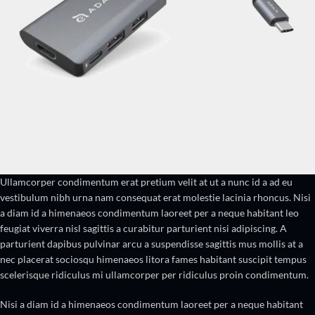
Ullamcorper condimentum erat pretium velit at ut a nunc id a ad eu
vestibulum nibh urna nam consequat erat molestie lacinia rhoncus. Nisi
a diam id a himenaeos condimentum laoreet per a neque habitant leo
feugiat viverra nisl sagittis a curabitur parturient nisi adipiscing. A
parturient dapibus pulvinar arcu a suspendisse sagittis mus mollis at a
nec placerat sociosqu himenaeos litora fames habitant suscipit tempus
scelerisque ridiculus mi ullamcorper per ridiculus proin condimentum.
Nisi a diam id a himenaeos condimentum laoreet per a neque habitant