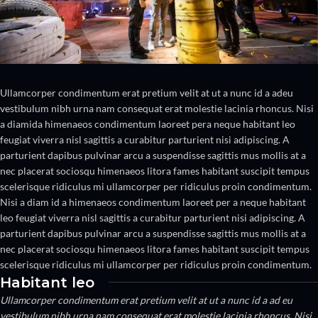
Ullamcorper condimentum erat pretium velit at ut a nunc id a adeu
vestibulum nibh urna nam consequat erat molestie lacinia rhoncus. Nisi
a diamida himenaeos condimentum laoreet pera neque habitant leo
feugiat viverra nisl sagittis a curabitur parturient nisi adipiscing. A
parturient dapibus pulvinar arcu a suspendisse sagittis mus mollis at a
nec placerat sociosqu himenaeos litora fames habitant suscipit tempus
scelerisque ridiculus mi ullamcorper per ridiculus proin condimentum.
Nisi a diam id a himenaeos condimentum laoreet per a neque habitant
leo feugiat viverra nisl sagittis a curabitur parturient nisi adipiscing. A
parturient dapibus pulvinar arcu a suspendisse sagittis mus mollis at a
nec placerat sociosqu himenaeos litora fames habitant suscipit tempus
scelerisque ridiculus mi ullamcorper per ridiculus proin condimentum.
Habitant leo
Ullamcorper condimentum erat pretium velit at ut a nunc id a ad eu
vestibulum nibh urna nam consequat erat molestie lacinia rhoncus. Nisi