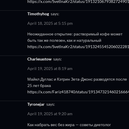
https://x.com/SvetlnaKr2/status/191321067938272490
Timothyhog
says:
April 18, 2025 at 5:15 pm
Неожиданное открытие: растворимый кофе может
быть так же полезен, как и натуральный
https://x.com/SvetlnaKr2/status/191324554520602228
Charlesastow
says:
April 19, 2025 at 8:19 am
Майкл Дуглас и Кэтрин Зета-Джонс разводятся после
25 лет брака
https://x.com/Fariz418740/status/19134732146021666
Tyronejar
says:
April 19, 2025 at 9:20 am
Как набрать вес без жира — советы диетолог