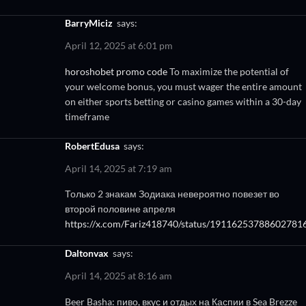
BarryMiciz
says:
April 12, 2025 at 6:01 pm
horoshobet promo code
To maximize the potential of
your welcome bonus, you must wager the entire amount
on either sports betting or casino games within a 30-day
timeframe
RobertEdusa
says:
April 14, 2025 at 7:19 am
Только 2 знакам Зодиака невероятно повезет во
второй половине апреля
https://x.com/Fariz418740/status/19116253788602781
Daltonvax
says:
April 14, 2025 at 8:16 am
Beer Basha: пиво, вкус и отдых на Каспии в Sea Brezze