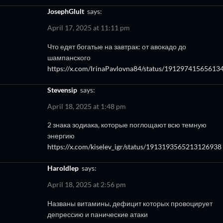
JosephGlult
says:
April 17, 2025 at 11:11 pm
Что едят богатые на завтрак: от авокадо до
шампанского
https://x.com/IrinaPavlovna84/status/19129741565613
Stevensip
says:
April 18, 2025 at 1:48 pm
2 знака зодиака, которые поглощают всю темную
энергию
https://x.com/kiselev_igr/status/1913193565213126938
Haroldlep
says:
April 18, 2025 at 2:56 pm
Названы витамины, дефицит которых провоцирует
депрессию и панические атаки