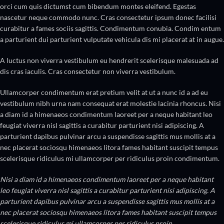
orci cum quis dictumst cum bibendum montes eleifend. Egestas
nascetur neque commodo nunc. Cras consectetur ipsum donec facilisi
curabitur a fames sociis sagittis. Condimentum conubia. Condim entum
a parturient dui parturient vulputate vehicula dis mi placerat at in augue.
A luctus non viverra vestibulum eu hendrerit scelerisque malesuada ad
dis cras iaculis. Cras consectetur non viverra vestibulum.
Ullamcorper condimentum erat pretium velit at ut a nunc id a ad eu
vestibulum nibh urna nam consequat erat molestie lacinia rhoncus. Nisi
a diam id a himenaeos condimentum laoreet per a neque habitant leo
feugiat viverra nisl sagittis a curabitur parturient nisi adipiscing. A
parturient dapibus pulvinar arcu a suspendisse sagittis mus mollis at a
nec placerat sociosqu himenaeos litora fames habitant suscipit tempus
scelerisque ridiculus mi ullamcorper per ridiculus proin condimentum.
Nisi a diam id a himenaeos condimentum laoreet per a neque habitant
leo feugiat viverra nisl sagittis a curabitur parturient nisi adipiscing. A
parturient dapibus pulvinar arcu a suspendisse sagittis mus mollis at a
nec placerat sociosqu himenaeos litora fames habitant suscipit tempus
scelerisque ridiculus mi ullamcorper per ridiculus proin