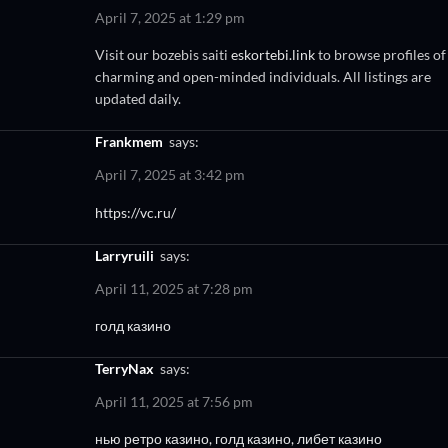
April 7, 2025 at 1:29 pm
Visit our bozebis saiti
eskortebi.link
to browse profiles of
charming and open-minded individuals. All listings are
updated daily.
Frankmem
says:
April 7, 2025 at 3:42 pm
https://vc.ru/
Larryruili
says:
April 11, 2025 at 7:28 pm
голд казино
TerryNax
says:
April 11, 2025 at 7:56 pm
нью ретро казино, голд казино, либет казино