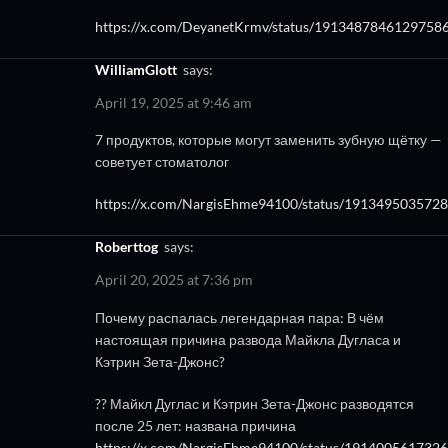
https://x.com/DeyanetKrmv/status/1913487846129758
WilliamGlott
says:
April 19, 2025 at 9:46 am
7 продуктов, которые могут заменить зубную щётку —
советует стоматолог
https://x.com/NargisEhme94100/status/191349503572
Roberttog
says:
April 20, 2025 at 7:36 pm
Почему распалась легендарная пара: В чём
настоящая причина развода Майкла Дугласа и
Кэтрин Зета-Джонс?
?? Майкл Дуглас и Кэтрин Зета-Джонс разводятся
после 25 лет: названа причина
https://x.com/NargisEhme94100/status/191400561732