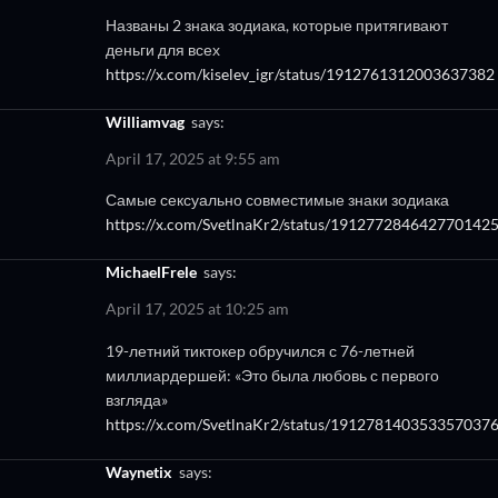
Названы 2 знака зодиака, которые притягивают
деньги для всех
https://x.com/kiselev_igr/status/1912761312003637382
Williamvag
says:
April 17, 2025 at 9:55 am
Самые сексуально совместимые знаки зодиака
https://x.com/SvetlnaKr2/status/191277284642770142
MichaelFrele
says:
April 17, 2025 at 10:25 am
19-летний тиктокер обручился с 76-летней
миллиардершей: «Это была любовь с первого
взгляда»
https://x.com/SvetlnaKr2/status/191278140353357037
Waynetix
says: