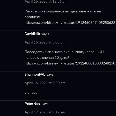
April 16, 2025 at 12:36 pm
Раскрыто неожиданное воздействие жары на
организм
https://x.com/kiselev_igr/status/1912450547405250622
DavidNib
says:
April 16, 2025 at 3:05 pm
Последствия сильного ливня: эвакуированы 31
человек, включая 10 детей
https://x.com/kiselev_igr/status/1912488013038248258
ShannonFAL
says:
April 16, 2025 at 7:50 pm
elonbet
PeterNog
says:
April 17, 2025 at 9:12 am