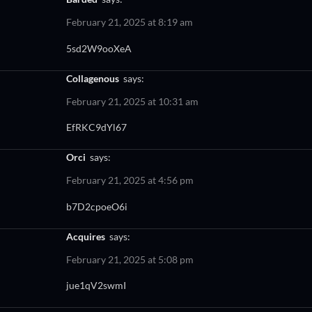
February 21, 2025 at 8:19 am
5sd2W9ooXeA
collagenous
says:
February 21, 2025 at 10:31 am
EfRKC9dYl67
orci
says:
February 21, 2025 at 4:56 pm
b7D2cpoeO6i
acquires
says:
February 21, 2025 at 5:08 pm
jue1qV2swmI