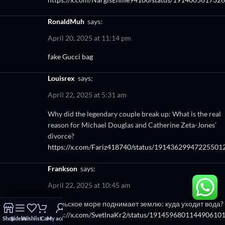
RonaldMuh
says:
April 20, 2025 at 11:14 pm
fake Gucci bag
Louisrex
says:
April 22, 2025 at 5:31 am
Why did the legendary couple break up: What is the real
reason for Michael Douglas and Catherine Zeta-Jones’
divorce?
https://x.com/Fariz418740/status/19143629947225501
Frankson
says:
April 22, 2025 at 10:45 am
Аральское море поднимает землю: куда уходит вода?
https://x.com/SvetlnaKr2/status/191459680114490610
Shop
Sidebar
Wishlist
Cart
My account