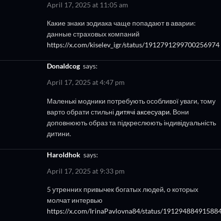
April 17, 2025 at 11:05 am
Какие знаки зодиака чаще попадают в аварии:
данные страховых компаний
https://x.com/kiselev_igr/status/1912791299700256974
Donaldcog
says:
April 17, 2025 at 4:47 pm
Маленькі модники потребують особливої уваги, тому
варто обрати стильні
дитячі аксесуари
. Вони
доповнюють образ та підкреслюють індивідуальність
дитини.
Haroldhok
says:
April 17, 2025 at 9:33 pm
5 утренних привычек богатых людей, о которых
молчат интервью
https://x.com/IrinaPavlovna84/status/19129488491588