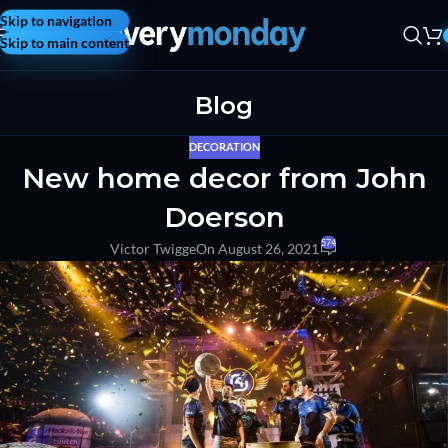
Skip to navigation
Skip to main content
Blog
DECORATION
New home decor from John
Doerson
574
Victor Twigge
On August 26, 2021