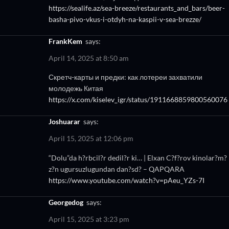
https://sealife.az/sea-breeze/restaurants_and_bars/beer-
basha-pivo-vkus-i-otdyh-na-kaspii-v-sea-brezze/
FrankKem
says:
April 14, 2025 at 8:50 am
Скретч-карты и предки: как лотереи захватили
молодежь Китая
https://x.com/kiselev_igr/status/1911668859800560076
Joshuarar
says:
April 15, 2025 at 12:06 pm
“Dolu”da h?rbcil?r dedil?r ki… | Elxan C?f?rov kinolar?m?
z?n ugursuzlugundan dan?sd? – QAPQARA
https://www.youtube.com/watch?v=pAeu_YZs-7I
Georgedog
says:
April 15, 2025 at 3:23 pm