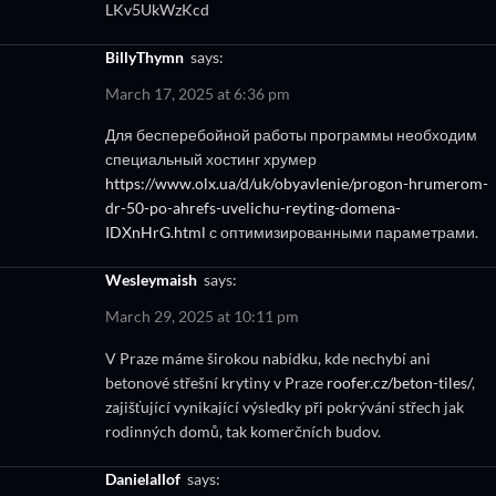
LKv5UkWzKcd
BillyThymn
says:
March 17, 2025 at 6:36 pm
Для бесперебойной работы программы необходим
специальный хостинг хрумер
https://www.olx.ua/d/uk/obyavlenie/progon-hrumerom-
dr-50-po-ahrefs-uvelichu-reyting-domena-
IDXnHrG.html
с оптимизированными параметрами.
Wesleymaish
says:
March 29, 2025 at 10:11 pm
V Praze máme širokou nabídku, kde nechybí ani
betonové střešní krytiny v Praze
roofer.cz/beton-tiles/
,
zajišťující vynikající výsledky při pokrývání střech jak
rodinných domů, tak komerčních budov.
Danielallof
says: