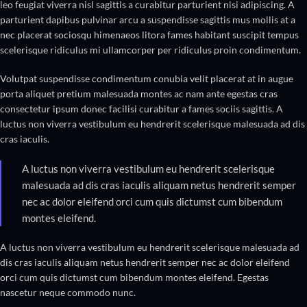
leo feugiat viverra nisl sagittis a curabitur parturient nisi adipiscing. A
parturient dapibus pulvinar arcu a suspendisse sagittis mus mollis at a
nec placerat sociosqu himenaeos litora fames habitant suscipit tempus
scelerisque ridiculus mi ullamcorper per ridiculus proin condimentum.
Volutpat suspendisse condimentum conubia velit placerat at in augue
porta aliquet pretium malesuada montes ac nam ante egestas cras
consectetur ipsum donec facilisi curabitur a fames sociis sagittis. A
luctus non viverra vestibulum eu hendrerit scelerisque malesuada ad dis
cras iaculis.
A luctus non viverra vestibulum eu hendrerit scelerisque
malesuada ad dis cras iaculis aliquam netus hendrerit semper
nec ac dolor eleifend orci cum quis dictumst cum bibendum
montes eleifend.
A luctus non viverra vestibulum eu hendrerit scelerisque malesuada ad
dis cras iaculis aliquam netus hendrerit semper nec ac dolor eleifend
orci cum quis dictumst cum bibendum montes eleifend. Egestas
nascetur neque commodo nunc.